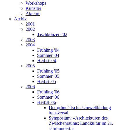
Workshops
Künstler
Akteure
Archiv
2001
2002
Tischkonzert '02
2003
2004
Frühling '04
Sommer '04
Herbst '04
2005
Frühling '05
Sommer '05
Herbst '05
2006
Frühling '06
Sommer '06
Herbst '06
Der grüne Tisch - Umweltbildung
transversal
Symposium: »Architekturen des
Zwischenraums: Landkultur im 21.
Jahrhundert.«