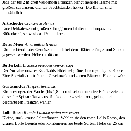
Jede der bis 2 m groß werdenden Pflanzen bringt mehrere Halme mit
großen, schwarzen, dichten Fruchtständen hervor. Die Blätter sind
maisähnlich.
Artischocke
Cyanara scolymus
Eine Delikatesse mit großen silbriggrünen Blättern und imposantem
Blütenkopf, sie wird ca. 120 cm hoch
Roter Meier
Amaranthus lividus
Ein leuchtend roter Gemüseamaranth bei dem Blätter, Stängel und Samen
gegessen werden. Höhe ca. 60 cm
Butterkohl
Brassica oleracea convar. capi
Der Vorfahre unseres Kopfkohls bildet hellgrüne, innen goldgelbe Köpfe.
Eine Spezialität mit feinem Geschmack und zarten Blättern. Höhe ca. 40 cm
Gartenmelde
Atriplex hortensis
Ein kerzengerader Wuchs (bis 1,8 m) und sehr dekorative Blätter zeichnen
diese alte Spinatpflanze aus. Sie können zwischen rot-, grün-, und
gelbfarbigen Pflanzen wählen.
Lollo Rosso
Bionda Lactuca sativa var. crispa
Kleine, stark krause Salatpflanzen. Wählen sie den roten Lollo Rosso, den
grünen Lollo Bionda oder kombinieren sie beide Sorten. Höhe ca. 25 cm