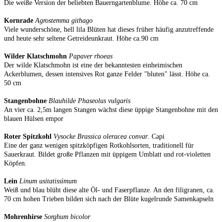
Die weiße Version der beliebten Bauerngartenblume. Höhe ca. 70 cm
Kornrade
Agrostemma githago
Viele wunderschöne, hell lila Blüten hat dieses früher häufig anzutreffende
und heute sehr seltene Getreideunkraut. Höhe ca.90 cm
Wilder Klatschmohn
Papaver rhoeas
Der wilde Klatschmohn ist eine der bekanntesten einheimischen
Ackerblumen, dessen intensives Rot ganze Felder "bluten" lässt. Höhe ca.
50 cm
Stangenbohne
Blauhilde Phaseolus vulgaris
An vier ca. 2,5m langen Stangen wächst diese üppige Stangenbohne mit den
blauen Hülsen empor
Roter Spitzkohl
Vysocke Brassica oleracea convar
. Capi
Eine der ganz wenigen spitzköpfigen Rotkohlsorten, traditionell für
Sauerkraut. Bildet große Pflanzen mit üppigem Umblatt und rot-violetten
Köpfen.
Lein
Linum usitatissimum
Weiß und blau blüht diese alte Öl- und Faserpflanze. An den filigranen, ca.
70 cm hohen Trieben bilden sich nach der Blüte kugelrunde Samenkapseln
Mohrenhirse
Sorghum bicolor