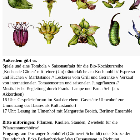
Außerdem gibt es:
Spiele und eine Tombola // Saisonauftakt für die Bio-Kochkursreihe
‚Kochende Gärten’ mit feiner (Un)kräuterküche am Kochmobil // Espresso
und Kuchen // Marktstände // Leckeres vom Grill und Getränke // Verkauf
von internationalen Tomatensorten und saisonalen Jungpflanzen //
Musikalische Begleitung durch Franka Lampe und Paula Sell (2 x
Akkordeon)
16 Uhr: Gesprächsforum im Saal der ehem. Gaststätte Ulmenhof zur
Umnutzung des Hauses als Kulturstandort
17 Uhr: Lesung im Ulmenhof mit Margarethe Broich, Berliner Ensemble
Bitte mitbringen:
Pflanzen, Knollen, Stauden, Zwiebeln für die
Pflanzentauschbörse!
Eingang:
am Dorfanger Steinhöfel (Gärtnerei Schmidt) oder Straße der
Freundschaft, Ecke Berkenbrücker Weg (Ortsausgang in Richtung