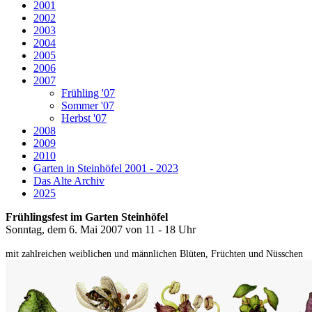
2001
2002
2003
2004
2005
2006
2007
Frühling '07
Sommer '07
Herbst '07
2008
2009
2010
Garten in Steinhöfel 2001 - 2023
Das Alte Archiv
2025
Frühlingsfest
im Garten Steinhöfel
Sonntag, dem 6. Mai 2007 von 11 - 18 Uhr
mit zahlreichen weiblichen und männlichen Blüten, Früchten und Nüsschen