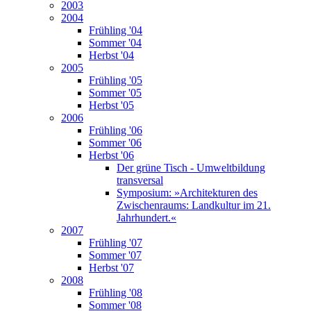
2003
2004
Frühling '04
Sommer '04
Herbst '04
2005
Frühling '05
Sommer '05
Herbst '05
2006
Frühling '06
Sommer '06
Herbst '06
Der grüne Tisch - Umweltbildung
transversal
Symposium: »Architekturen des
Zwischenraums: Landkultur im 21.
Jahrhundert.«
2007
Frühling '07
Sommer '07
Herbst '07
2008
Frühling '08
Sommer '08